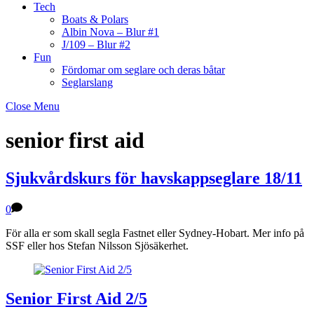
Tech
Boats & Polars
Albin Nova – Blur #1
J/109 – Blur #2
Fun
Fördomar om seglare och deras båtar
Seglarslang
Close Menu
senior first aid
Sjukvårdskurs för havskappseglare 18/11
0
För alla er som skall segla Fastnet eller Sydney-Hobart. Mer info på
SSF eller hos Stefan Nilsson Sjösäkerhet.
Senior First Aid 2/5