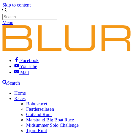
Skip to content
Menu
Facebook
YouTube
Mail
Search
Home
Races
Bohusracet
Færderseilasen
Gotland Runt
Marstrand Big Boat Race
Midsummer Solo Challenge
Tjörn Runt