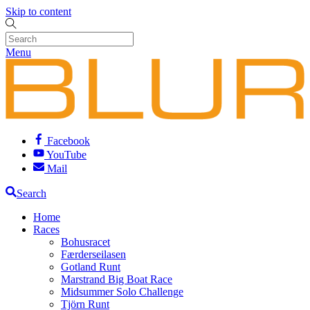
Skip to content
Menu
Facebook
YouTube
Mail
Search
Home
Races
Bohusracet
Færderseilasen
Gotland Runt
Marstrand Big Boat Race
Midsummer Solo Challenge
Tjörn Runt