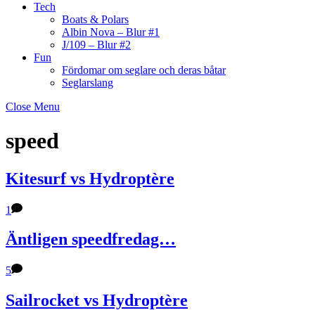
Tech
Boats & Polars
Albin Nova – Blur #1
J/109 – Blur #2
Fun
Fördomar om seglare och deras båtar
Seglarslang
Close Menu
speed
Kitesurf vs Hydroptère
1
Äntligen speedfredag…
5
Sailrocket vs Hydroptère