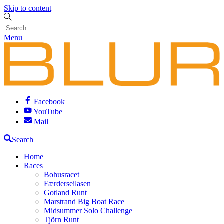
Skip to content
Menu
Facebook
YouTube
Mail
Search
Home
Races
Bohusracet
Færderseilasen
Gotland Runt
Marstrand Big Boat Race
Midsummer Solo Challenge
Tjörn Runt