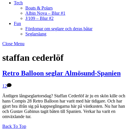
Tech
Boats & Polars
Albin Nova – Blur #1
J/109 – Blur #2
Fun
Fördomar om seglare och deras båtar
Seglarslang
Close Menu
staffan cederlöf
Retro Balloon seglar Almösund-Spanien
12
Äntligen långseglartorsdag? Staffan Cederlöf är ju en skön kille och
hans Compis 28 Retro Balloon har varit med här tidigare. Och har
gjort bra ifrån sig på kappseglingarna här på västkusten. Nu har han
och Gustav Gabinus tagit båten till Spanien. Verkar ha varit en
omväxlande tur.
Back To Top