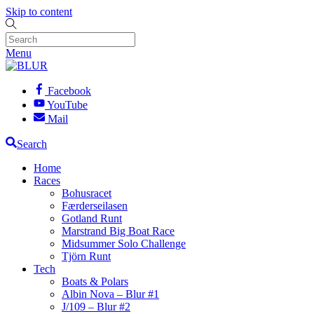
Skip to content
Menu
Facebook
YouTube
Mail
Search
Home
Races
Bohusracet
Færderseilasen
Gotland Runt
Marstrand Big Boat Race
Midsummer Solo Challenge
Tjörn Runt
Tech
Boats & Polars
Albin Nova – Blur #1
J/109 – Blur #2