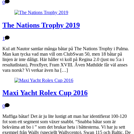
0
The Nations Trophy 2019
1
Kul att Nautor samlar många båtar på The Nations Trophy i Palma.
Man kan tycka vad man vill om ClubSwan 50, men 18 båtar på
linjen är inte dåligt. Här håller vi koll på Regina 2.0 (just nu 5:a i
resultatlistan), Proxflyer, Fram XVIII. Även Mathilde får väl anses
vara norsk? Vi verkar även ha […]
Maxi Yacht Rolex Cup 2016
0
Maffiga båtar! Det är ju lite lustigt att man har identifierat 100-120
fot som ett segment som växer snabbt. “Snabba båtar som är
bekväma att bo i ” som det brukar heta i båttesterna. Vi har ju sett
exempel från Wally (speciellt Wallycento), Swan 115 och Baltic. De