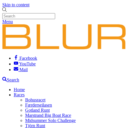
Skip to content
Menu
Facebook
YouTube
Mail
Search
Home
Races
Bohusracet
Færderseilasen
Gotland Runt
Marstrand Big Boat Race
Midsummer Solo Challenge
Tjörn Runt