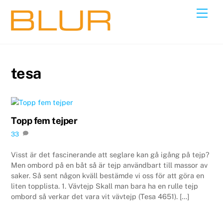
Skip
Back
Men
to
To
content
Top
tesa
Topp fem tejper
33
Visst är det fascinerande att seglare kan gå igång på tejp?
Men ombord på en båt så är tejp användbart till massor av
saker. Så sent någon kväll bestämde vi oss för att göra en
liten topplista. 1. Vävtejp Skall man bara ha en rulle tejp
ombord så verkar det vara vit vävtejp (Tesa 4651). […]