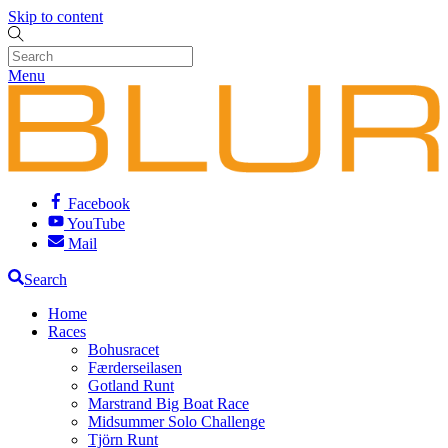
Skip to content
Menu
Facebook
YouTube
Mail
Search
Home
Races
Bohusracet
Færderseilasen
Gotland Runt
Marstrand Big Boat Race
Midsummer Solo Challenge
Tjörn Runt