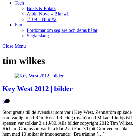
Tech
Boats & Polars
Albin Nova – Blur #1
J/109 – Blur #2
Fun
Fördomar om seglare och deras båtar
Seglarslang
Close Menu
tim wilkes
Key West 2012 | bilder
0
Stort grattis till de svenskar som var i Key West. Zennström spikade
som vanligt med Rán. Rocad Racing (ovan) med Mikael Lindqvist i
spetsen var solklar 2:a i J/80. Alla bilder copyright 2012 Tim Wilkes.
Richard Göransson var lika klar 2:a i Farr 30 (att Groovederci åker
hem med 10 spikar är imponerande). Bra träning […]