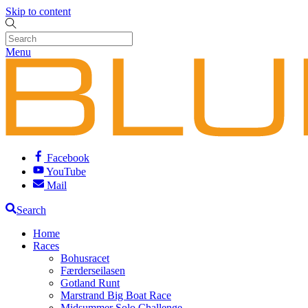
Skip to content
Menu
Facebook
YouTube
Mail
Search
Home
Races
Bohusracet
Færderseilasen
Gotland Runt
Marstrand Big Boat Race
Midsummer Solo Challenge