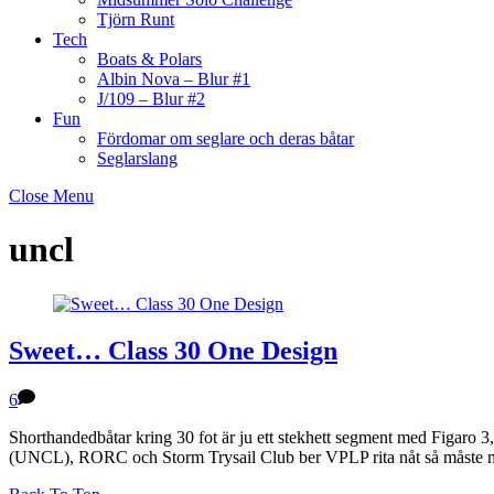
Tjörn Runt
Tech
Boats & Polars
Albin Nova – Blur #1
J/109 – Blur #2
Fun
Fördomar om seglare och deras båtar
Seglarslang
Close Menu
uncl
Sweet… Class 30 One Design
6
Shorthandedbåtar kring 30 fot är ju ett stekhett segment med Figaro 
(UNCL), RORC och Storm Trysail Club ber VPLP rita nåt så måste ma