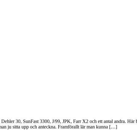
3, Dehler 30, SunFast 3300, J/99, JPK, Farr X2 och ett antal andra. Hä
n ju sitta upp och anteckna. Framförallt lär man kunna […]