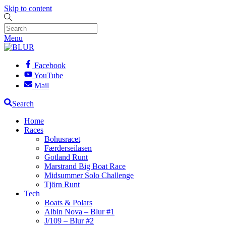
Skip to content
Menu
Facebook
YouTube
Mail
Search
Home
Races
Bohusracet
Færderseilasen
Gotland Runt
Marstrand Big Boat Race
Midsummer Solo Challenge
Tjörn Runt
Tech
Boats & Polars
Albin Nova – Blur #1
J/109 – Blur #2