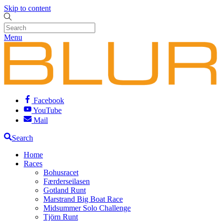
Skip to content
Menu
Facebook
YouTube
Mail
Search
Home
Races
Bohusracet
Færderseilasen
Gotland Runt
Marstrand Big Boat Race
Midsummer Solo Challenge
Tjörn Runt