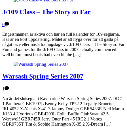
J/109 Class – The Story so Far
0
Engelsmännen är aktiva och har en full kalender för 109-seglarna.
Här är en kort uppdatering. Målet är att flyga över för att gasta på
något race eller nästa träningsläger… J/109 Class – The Story so Far
Fun and games for the J/109 Class in 2007 actually commenced
well before most boats had even hit the […]
Warsash Spring Series 2007
1
Nu är det slutseglat i Raymarine Warsash Spring Series 2007. IRC1
1 Panthera GBR1997L Benny Kelly TP52 2 Legally Brunette
IRL4052 X-Yachts X-41 3 Jammy Dodger GBR5433R Neil Martin
J/133 4 Uxorious GBR4209L Colin Buffin ClubSwan 42 5
Werewolf GBR745R Jerry Otter Farr 45 IRC2 1 Vortex
GBR9735T Tim & Sophie Harrington X-35 2 X-Dream […]