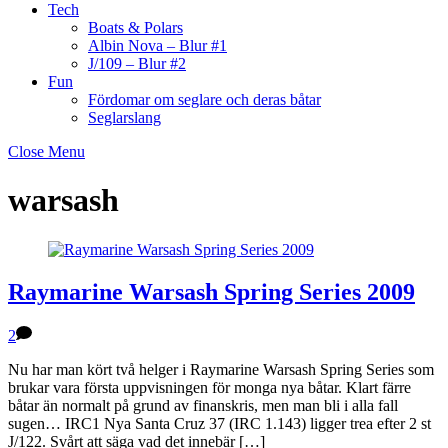
Tech
Boats & Polars
Albin Nova – Blur #1
J/109 – Blur #2
Fun
Fördomar om seglare och deras båtar
Seglarslang
Close Menu
warsash
Raymarine Warsash Spring Series 2009
2
Nu har man kört två helger i Raymarine Warsash Spring Series som
brukar vara första uppvisningen för monga nya båtar. Klart färre
båtar än normalt på grund av finanskris, men man bli i alla fall
sugen… IRC1 Nya Santa Cruz 37 (IRC 1.143) ligger trea efter 2 st
J/122. Svårt att säga vad det innebär […]