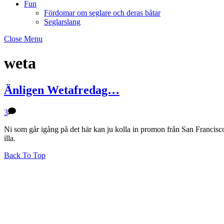
Fun
Fördomar om seglare och deras båtar
Seglarslang
Close Menu
weta
Änligen Wetafredag…
3
Ni som går igång på det här kan ju kolla in promon från San Francisco
illa.
Back To Top