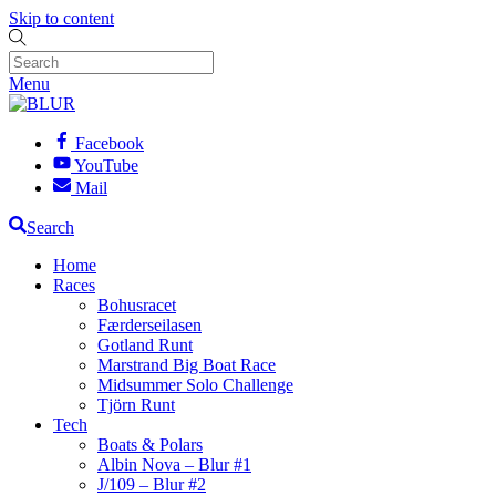
Skip to content
Menu
Facebook
YouTube
Mail
Search
Home
Races
Bohusracet
Færderseilasen
Gotland Runt
Marstrand Big Boat Race
Midsummer Solo Challenge
Tjörn Runt
Tech
Boats & Polars
Albin Nova – Blur #1
J/109 – Blur #2