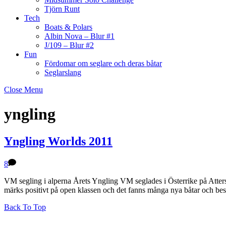
Tjörn Runt
Tech
Boats & Polars
Albin Nova – Blur #1
J/109 – Blur #2
Fun
Fördomar om seglare och deras båtar
Seglarslang
Close Menu
yngling
Yngling Worlds 2011
8
VM segling i alperna Årets Yngling VM seglades i Österrike på Attersee
märks positivt på open klassen och det fanns många nya båtar och besä
Back To Top