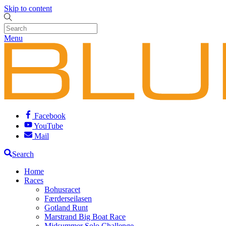
Skip to content
Menu
Facebook
YouTube
Mail
Search
Home
Races
Bohusracet
Færderseilasen
Gotland Runt
Marstrand Big Boat Race
Midsummer Solo Challenge