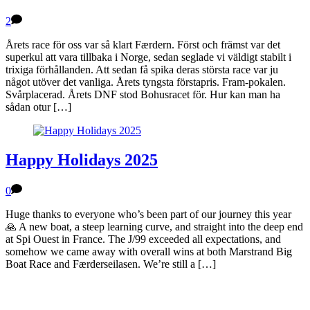
2
Årets race för oss var så klart Færdern. Först och främst var det
superkul att vara tillbaka i Norge, sedan seglade vi väldigt stabilt i
trixiga förhållanden. Att sedan få spika deras största race var ju
något utöver det vanliga. Årets tyngsta förstapris. Fram-pokalen.
Svårplacerad. Årets DNF stod Bohusracet för. Hur kan man ha
sådan otur […]
Happy Holidays 2025
0
Huge thanks to everyone who’s been part of our journey this year
🙏 A new boat, a steep learning curve, and straight into the deep end
at Spi Ouest in France. The J/99 exceeded all expectations, and
somehow we came away with overall wins at both Marstrand Big
Boat Race and Færderseilasen. We’re still a […]