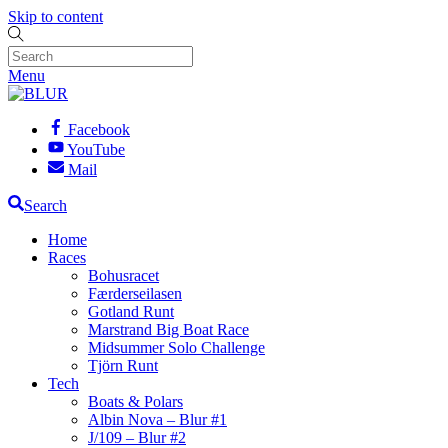
Skip to content
Menu
Facebook
YouTube
Mail
Search
Home
Races
Bohusracet
Færderseilasen
Gotland Runt
Marstrand Big Boat Race
Midsummer Solo Challenge
Tjörn Runt
Tech
Boats & Polars
Albin Nova – Blur #1
J/109 – Blur #2