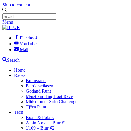
Skip to content
Menu
Facebook
YouTube
Mail
Search
Home
Races
Bohusracet
Færderseilasen
Gotland Runt
Marstrand Big Boat Race
Midsummer Solo Challenge
Tjörn Runt
Tech
Boats & Polars
Albin Nova – Blur #1
J/109 – Blur #2