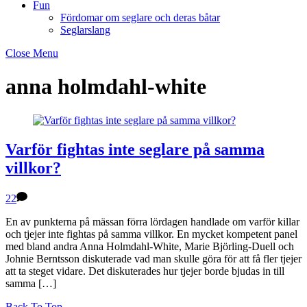
Fun
Fördomar om seglare och deras båtar
Seglarslang
Close Menu
anna holmdahl-white
Varför fightas inte seglare på samma
villkor?
22
En av punkterna på mässan förra lördagen handlade om varför killar
och tjejer inte fightas på samma villkor. En mycket kompetent panel
med bland andra Anna Holmdahl-White, Marie Björling-Duell och
Johnie Berntsson diskuterade vad man skulle göra för att få fler tjejer
att ta steget vidare. Det diskuterades hur tjejer borde bjudas in till
samma […]
Back To Top