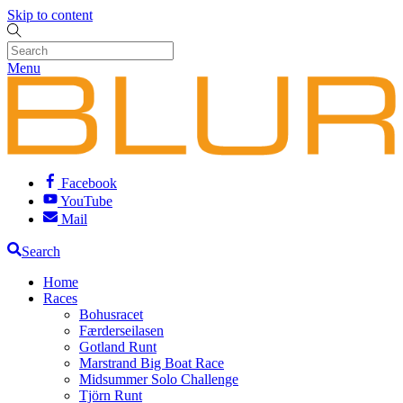
Skip to content
Menu
Facebook
YouTube
Mail
Search
Home
Races
Bohusracet
Færderseilasen
Gotland Runt
Marstrand Big Boat Race
Midsummer Solo Challenge
Tjörn Runt