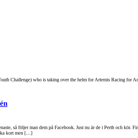
 Youth Challenge) who is taking over the helm for Artemis Racing for 
lén
senaste, så följer man dem på Facebook. Just nu är de i Perth och kör.
nska kort men […]