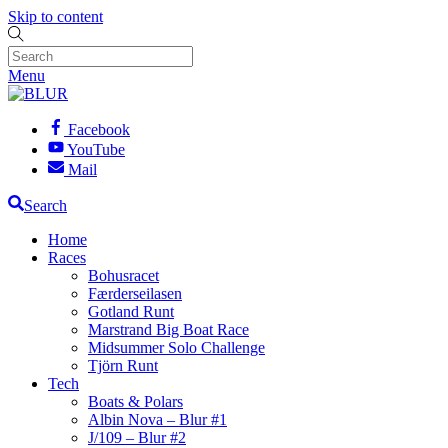
Skip to content
Menu
Facebook
YouTube
Mail
Search
Home
Races
Bohusracet
Færderseilasen
Gotland Runt
Marstrand Big Boat Race
Midsummer Solo Challenge
Tjörn Runt
Tech
Boats & Polars
Albin Nova – Blur #1
J/109 – Blur #2