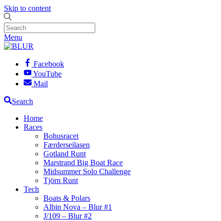
Skip to content
Menu
Facebook
YouTube
Mail
Search
Home
Races
Bohusracet
Færderseilasen
Gotland Runt
Marstrand Big Boat Race
Midsummer Solo Challenge
Tjörn Runt
Tech
Boats & Polars
Albin Nova – Blur #1
J/109 – Blur #2