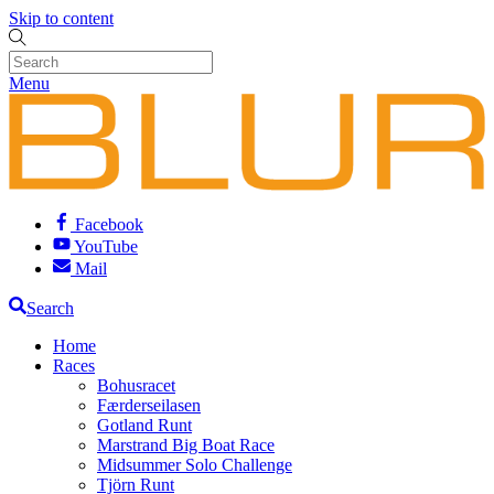
Skip to content
Menu
Facebook
YouTube
Mail
Search
Home
Races
Bohusracet
Færderseilasen
Gotland Runt
Marstrand Big Boat Race
Midsummer Solo Challenge
Tjörn Runt