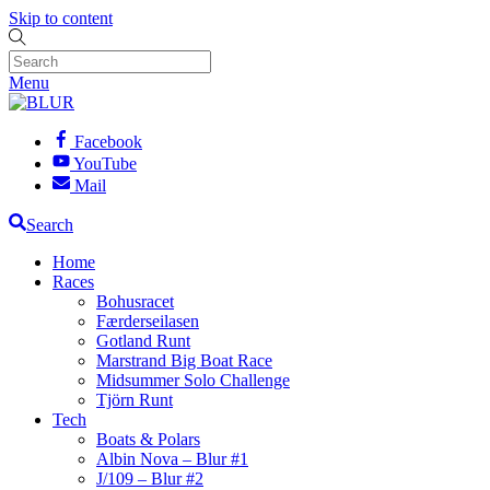
Skip to content
Menu
Facebook
YouTube
Mail
Search
Home
Races
Bohusracet
Færderseilasen
Gotland Runt
Marstrand Big Boat Race
Midsummer Solo Challenge
Tjörn Runt
Tech
Boats & Polars
Albin Nova – Blur #1
J/109 – Blur #2