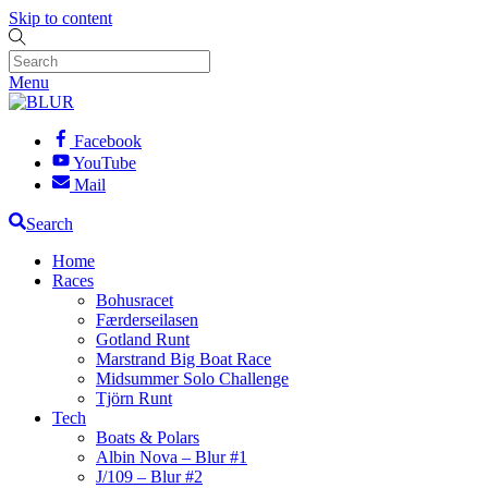
Skip to content
Menu
Facebook
YouTube
Mail
Search
Home
Races
Bohusracet
Færderseilasen
Gotland Runt
Marstrand Big Boat Race
Midsummer Solo Challenge
Tjörn Runt
Tech
Boats & Polars
Albin Nova – Blur #1
J/109 – Blur #2