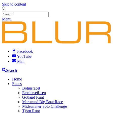
Skip to content
Menu
Facebook
YouTube
Mail
Search
Home
Races
Bohusracet
Færderseilasen
Gotland Runt
Marstrand Big Boat Race
Midsummer Solo Challenge
Tjörn Runt