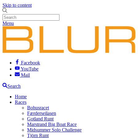
Skip to content
Menu
Facebook
YouTube
Mail
Search
Home
Races
Bohusracet
Færderseilasen
Gotland Runt
Marstrand Big Boat Race
Midsummer Solo Challenge
Tjörn Runt