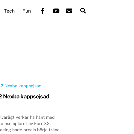
Back
Facebook
YouTube
Mail
Search
Tech
Fun
To
Top
2 Nexba kappsejsad
lvarligt verkar ha hänt med
ta exemplaret av Farr X2.
acing hade precis börja träna