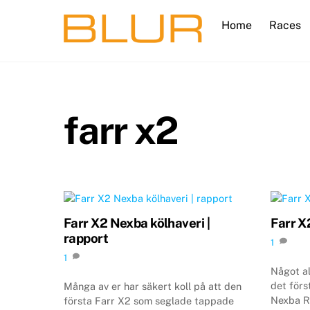
Skip
Home
Races
to
content
farr x2
Farr X2 Nexba kölhaveri |
Farr X
rapport
1
1
Något al
det förs
Många av er har säkert koll på att den
Nexba R
första Farr X2 som seglade tappade