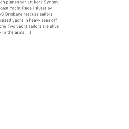
och planen var att köra Sydney
oast Yacht Race i slutet av
AS Brisbane rescues sailors
sized yacht in heavy seas off
ng Two yacht sailors are alive
 in the arms […]