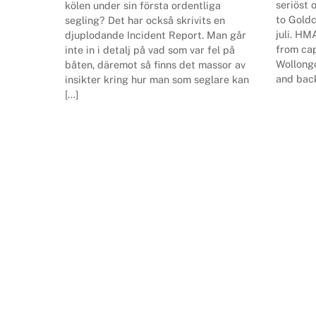
seriöst 
kölen under sin första ordentliga
to Goldc
segling? Det har också skrivits en
juli. HM
djuplodande Incident Report. Man går
from cap
inte in i detalj på vad som var fel på
Wollongo
båten, däremot så finns det massor av
and back
insikter kring hur man som seglare kan
[…]