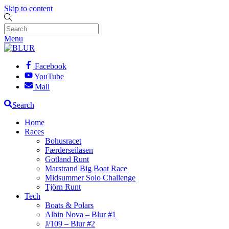
Skip to content
Menu
Facebook
YouTube
Mail
Search
Home
Races
Bohusracet
Færderseilasen
Gotland Runt
Marstrand Big Boat Race
Midsummer Solo Challenge
Tjörn Runt
Tech
Boats & Polars
Albin Nova – Blur #1
J/109 – Blur #2