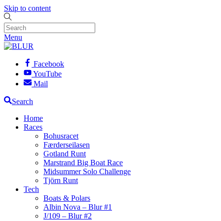
Skip to content
Menu
Facebook
YouTube
Mail
Search
Home
Races
Bohusracet
Færderseilasen
Gotland Runt
Marstrand Big Boat Race
Midsummer Solo Challenge
Tjörn Runt
Tech
Boats & Polars
Albin Nova – Blur #1
J/109 – Blur #2