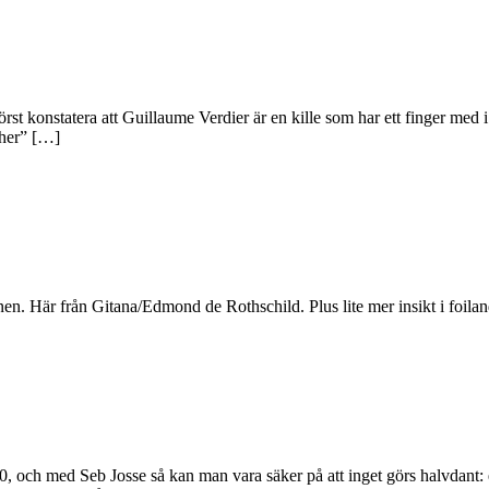
rst konstatera att Guillaume Verdier är en kille som har ett finger med i
cher” […]
 Här från Gitana/Edmond de Rothschild. Plus lite mer insikt i foiland
020, och med Seb Josse så kan man vara säker på att inget görs halvda