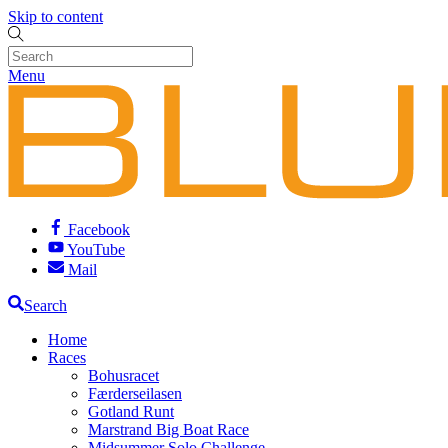
Skip to content
Menu
Facebook
YouTube
Mail
Search
Home
Races
Bohusracet
Færderseilasen
Gotland Runt
Marstrand Big Boat Race
Midsummer Solo Challenge