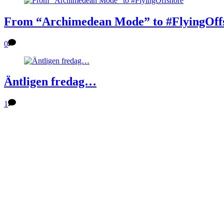
From “Archimedean Mode” to #FlyingOff
0
Äntligen fredag…
1