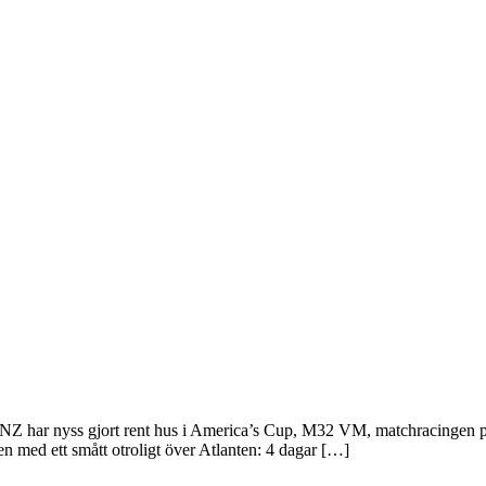
NZ har nyss gjort rent hus i America’s Cup, M32 VM, matchracingen på 
en med ett smått otroligt över Atlanten: 4 dagar […]