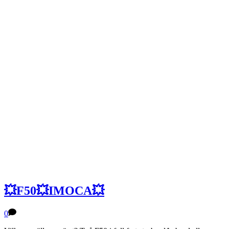
💥F50💥IMOCA💥
0