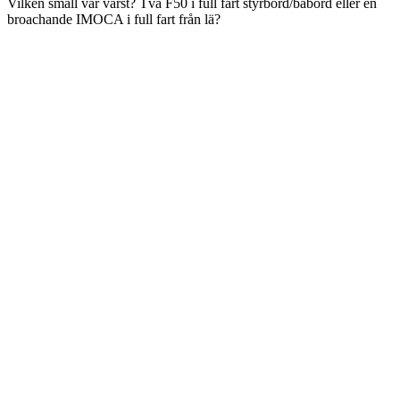
Vilken smäll var värst? Två F50 i full fart styrbord/babord eller en
broachande IMOCA i full fart från lä?