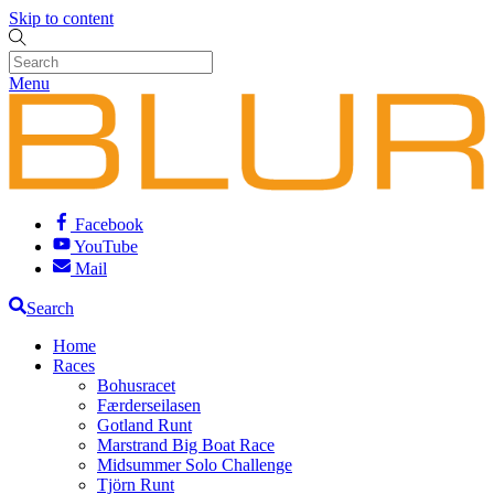
Skip to content
Menu
Facebook
YouTube
Mail
Search
Home
Races
Bohusracet
Færderseilasen
Gotland Runt
Marstrand Big Boat Race
Midsummer Solo Challenge
Tjörn Runt