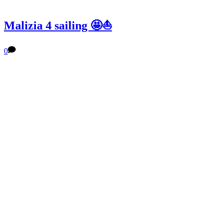
Malizia 4 sailing 🤩⛵️
0