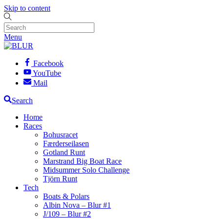
Skip to content
Menu
Facebook
YouTube
Mail
Search
Home
Races
Bohusracet
Færderseilasen
Gotland Runt
Marstrand Big Boat Race
Midsummer Solo Challenge
Tjörn Runt
Tech
Boats & Polars
Albin Nova – Blur #1
J/109 – Blur #2