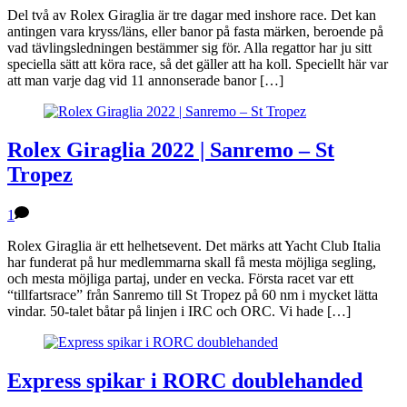
Del två av Rolex Giraglia är tre dagar med inshore race. Det kan
antingen vara kryss/läns, eller banor på fasta märken, beroende på
vad tävlingsledningen bestämmer sig för. Alla regattor har ju sitt
speciella sätt att köra race, så det gäller att ha koll. Speciellt här var
att man varje dag vid 11 annonserade banor […]
Rolex Giraglia 2022 | Sanremo – St
Tropez
1
Rolex Giraglia är ett helhetsevent. Det märks att Yacht Club Italia
har funderat på hur medlemmarna skall få mesta möjliga segling,
och mesta möjliga partaj, under en vecka. Första racet var ett
“tillfartsrace” från Sanremo till St Tropez på 60 nm i mycket lätta
vindar. 50-talet båtar på linjen i IRC och ORC. Vi hade […]
Express spikar i RORC doublehanded