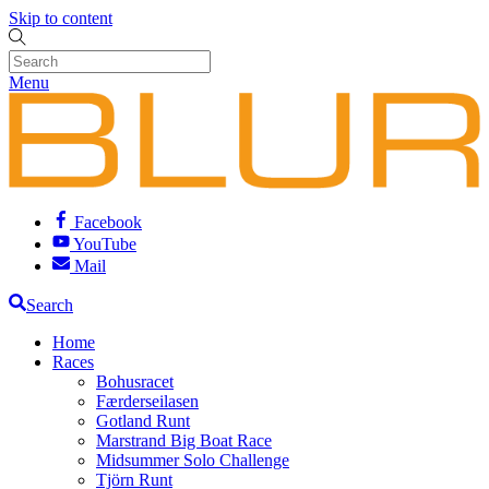
Skip to content
Menu
Facebook
YouTube
Mail
Search
Home
Races
Bohusracet
Færderseilasen
Gotland Runt
Marstrand Big Boat Race
Midsummer Solo Challenge
Tjörn Runt