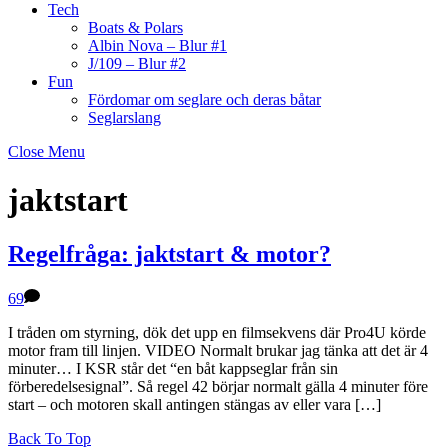
Tech
Boats & Polars
Albin Nova – Blur #1
J/109 – Blur #2
Fun
Fördomar om seglare och deras båtar
Seglarslang
Close Menu
jaktstart
Regelfråga: jaktstart & motor?
69
I tråden om styrning, dök det upp en filmsekvens där Pro4U körde
motor fram till linjen. VIDEO Normalt brukar jag tänka att det är 4
minuter… I KSR står det “en båt kappseglar från sin
förberedelsesignal”. Så regel 42 börjar normalt gälla 4 minuter före
start – och motoren skall antingen stängas av eller vara […]
Back To Top