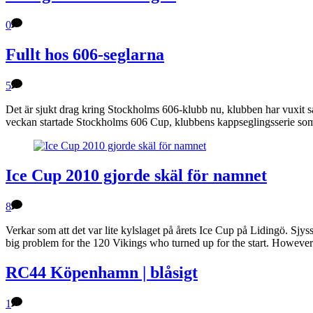
0
Fullt hos 606-seglarna
5
Det är sjukt drag kring Stockholms 606-klubb nu, klubben har vuxit s
veckan startade Stockholms 606 Cup, klubbens kappseglingsserie som str
Ice Cup 2010 gjorde skäl för namnet
8
Verkar som att det var lite kylslaget på årets Ice Cup på Lidingö. Sj
big problem for the 120 Vikings who turned up for the start. Howeve
RC44 Köpenhamn | blåsigt
1