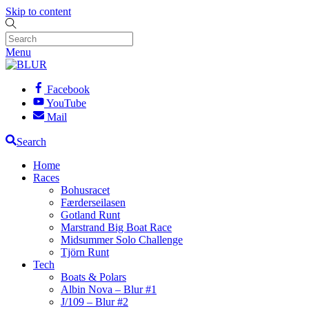
Skip to content
Menu
Facebook
YouTube
Mail
Search
Home
Races
Bohusracet
Færderseilasen
Gotland Runt
Marstrand Big Boat Race
Midsummer Solo Challenge
Tjörn Runt
Tech
Boats & Polars
Albin Nova – Blur #1
J/109 – Blur #2