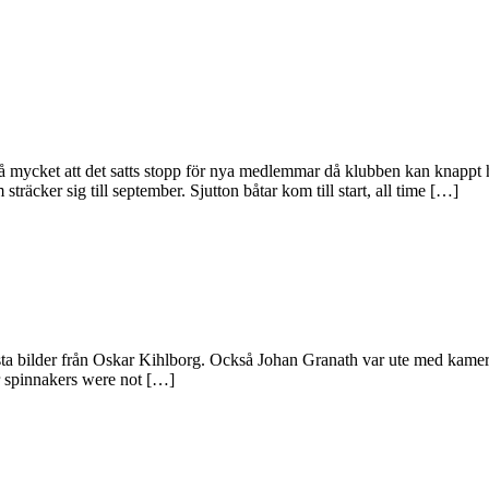
å mycket att det satts stopp för nya medlemmar då klubben kan knappt h
äcker sig till september. Sjutton båtar kom till start, all time […]
yssta bilder från Oskar Kihlborg. Också Johan Granath var ute med kame
r spinnakers were not […]