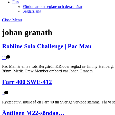
Fun
Fördomar om seglare och deras båtar
Seglarslang
Close Menu
johan granath
Robline Solo Challenge | Pac Man
11
Pac Man är en 38 fots Bergström&Ridder seglad av Jimmy Hellberg. F
38nm. Media Crew Member ombord var Johan Granath.
Farr 400 SWE-412
1
Ryktet att vi skulle få en Farr 40 till Sverige verkade stämma. Får vi s
Äntligen M22-söndag…