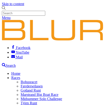
Skip to content
Menu
Facebook
YouTube
Mail
Search
Home
Races
Bohusracet
Færderseilasen
Gotland Runt
Marstrand Big Boat Race
Midsummer Solo Challenge
Tjörn Runt