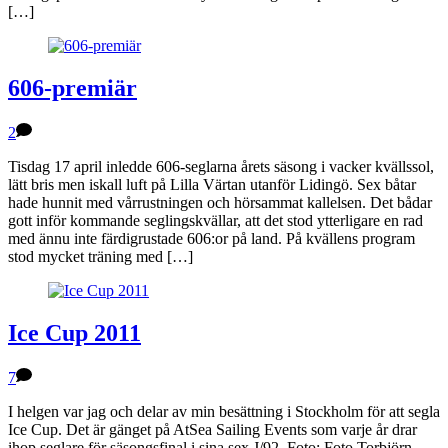
[…]
606-premiär
2
Tisdag 17 april inledde 606-seglarna årets säsong i vacker kvällssol,
lätt bris men iskall luft på Lilla Värtan utanför Lidingö. Sex båtar
hade hunnit med vårrustningen och hörsammat kallelsen. Det bådar
gott inför kommande seglingskvällar, att det stod ytterligare en rad
med ännu inte färdigrustade 606:or på land. På kvällens program
stod mycket träning med […]
Ice Cup 2011
7
I helgen var jag och delar av min besättning i Stockholm för att segla
Ice Cup. Det är gänget på AtSea Sailing Events som varje år drar
ihop seglare för säsongsfinal i sina sex J/92. Foto: Foto Torbjörn