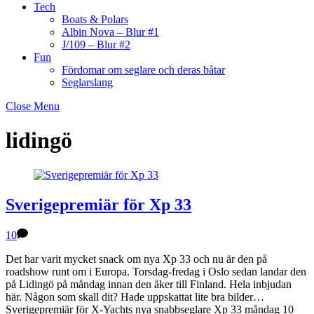
Tech
Boats & Polars
Albin Nova – Blur #1
J/109 – Blur #2
Fun
Fördomar om seglare och deras båtar
Seglarslang
Close Menu
lidingö
Sverigepremiär för Xp 33
10
Det har varit mycket snack om nya Xp 33 och nu är den på
roadshow runt om i Europa. Torsdag-fredag i Oslo sedan landar den
på Lidingö på måndag innan den åker till Finland. Hela inbjudan
här. Någon som skall dit? Hade uppskattat lite bra bilder…
Sverigepremiär för X-Yachts nya snabbseglare Xp 33 måndag 10