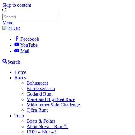
Skip to content
Menu
Facebook
YouTube
Mail
Search
Home
Races
Bohusracet
Færderseilasen
Gotland Runt
Marstrand Big Boat Race
Midsummer Solo Challenge
Tjörn Runt
Tech
Boats & Polars
Albin Nova – Blur #1
J/109 – Blur #2