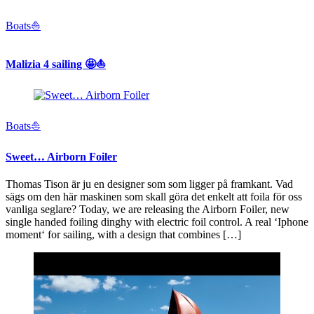
Boats⛵️
Malizia 4 sailing 🤩⛵️
Boats⛵️
Sweet… Airborn Foiler
Thomas Tison är ju en designer som som ligger på framkant. Vad
sägs om den här maskinen som skall göra det enkelt att foila för oss
vanliga seglare? Today, we are releasing the Airborn Foiler, new
single handed foiling dinghy with electric foil control. A real ‘Iphone
moment‘ for sailing, with a design that combines […]