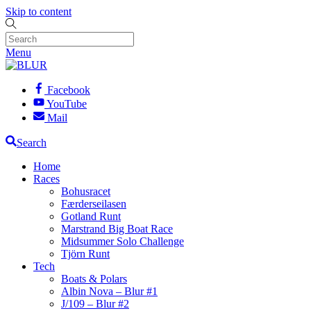
Skip to content
Menu
Facebook
YouTube
Mail
Search
Home
Races
Bohusracet
Færderseilasen
Gotland Runt
Marstrand Big Boat Race
Midsummer Solo Challenge
Tjörn Runt
Tech
Boats & Polars
Albin Nova – Blur #1
J/109 – Blur #2