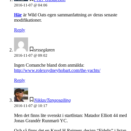
2016-11-07 @ 04:06
Här
är Wild Oats egen sammanfattning av deras senaste
modifikationer.
Reply
srsseglaren
2016-11-07 @ 09:02
Ingen Comanche bland dom anmälda:
http://www.rolexsydneyhobart.com/the-yachts/
Reply
Niklas/Tangosailing
2016-11-07 @ 10:17
Men det finns lite svenskt i startlistan: Matador Elliott 44 med
Jonas Grandér Runmarö YC.
Och så finns det en Knud H Reimers-design “Fidelis” i listan.