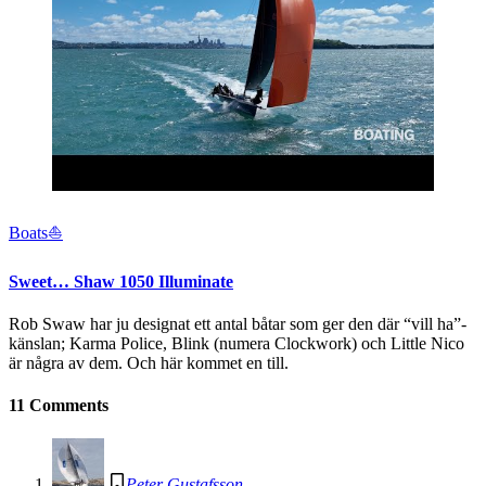
Boats⛵️
Sweet… Shaw 1050 Illuminate
Rob Swaw har ju designat ett antal båtar som ger den där “vill ha”-
känslan; Karma Police, Blink (numera Clockwork) och Little Nico
är några av dem. Och här kommet en till.
11 Comments
Peter Gustafsson