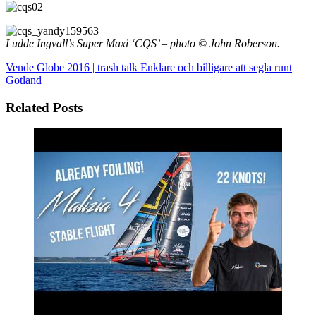
Ludde Ingvall’s Super Maxi ‘CQS’ – photo © John Roberson.
Vende Globe 2016 | trash talk
Enklare och billigare att segla runt
Gotland
Related Posts