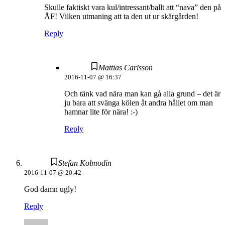
Skulle faktiskt vara kul/intressant/ballt att “nava” den på
ÅF! Vilken utmaning att ta den ut ur skärgården!
Reply
Mattias Carlsson
2016-11-07 @ 16:37
Och tänk vad nära man kan gå alla grund – det är
ju bara att svänga kölen åt andra hållet om man
hamnar lite för nära! :-)
Reply
Stefan Kolmodin
2016-11-07 @ 20:42
God damn ugly!
Reply