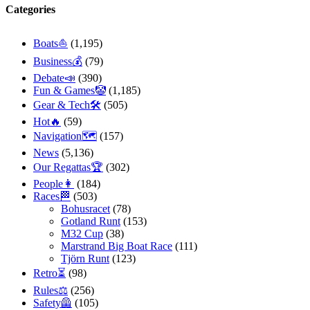
Categories
Boats⛵️
(1,195)
Business💰
(79)
Debate📣
(390)
Fun & Games🤡
(1,185)
Gear & Tech🛠
(505)
Hot🔥
(59)
Navigation🗺
(157)
News
(5,136)
Our Regattas🏆
(302)
People👩
(184)
Races🏁
(503)
Bohusracet
(78)
Gotland Runt
(153)
M32 Cup
(38)
Marstrand Big Boat Race
(111)
Tjörn Runt
(123)
Retro⏳
(98)
Rules⚖️
(256)
Safety🦺
(105)