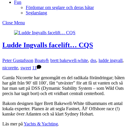
Fun
Fördomar om seglare och deras båtar
Seglarslang
Close Menu
Ludde Ingvalls facelift… CQS
Peter Gustafsson
Boats⛵️
brett bakewell-white
,
dss
,
ludde ingvall
,
nicorette
,
sweet
11
Gamla Nicorette har genomgått en del radikala förändringar; båten
har gått från 90′ till 100′, fått “utväxter” för att få ut vanten och så
har man satt på DSS (Dymamic Stability System – som Wild Oats
precis har tagit bort) och ett vridbart centralt centerbord.
Bakom designen liger Brett Bakewell-White tillsammans ett antal
lokala experter. Planen är att segla Fastnet, ÅF Offshore race (!)
kanske över Atlanten och så klart Sydney Hobart.
Läs mer på
Yachts & Yachting
.