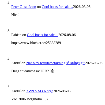
Peter Gustafsson
on
Cool boats for sale…
2026-08-06
Nice!
Fabian
on
Cool boats for sale…
2026-08-06
https://www.blocket.se/25338289
André
on
När blev resultatberäkning så krångligt?
2026-08-06
Dags att damma av IOR? 🤔
André
on
X-99 VM i Norge
2026-08-05
VM 2006 Borgholm... ;)