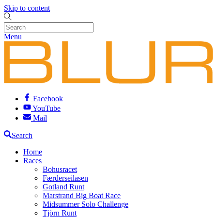
Skip to content
Menu
Facebook
YouTube
Mail
Search
Home
Races
Bohusracet
Færderseilasen
Gotland Runt
Marstrand Big Boat Race
Midsummer Solo Challenge
Tjörn Runt