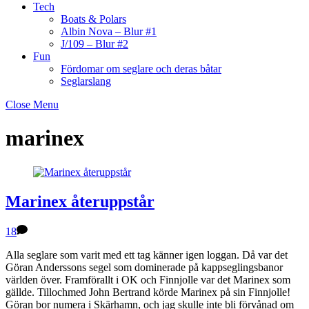
Tech
Boats & Polars
Albin Nova – Blur #1
J/109 – Blur #2
Fun
Fördomar om seglare och deras båtar
Seglarslang
Close Menu
marinex
Marinex återuppstår
18
Alla seglare som varit med ett tag känner igen loggan. Då var det
Göran Anderssons segel som dominerade på kappseglingsbanor
världen över. Framförallt i OK och Finnjolle var det Marinex som
gällde. Tillochmed John Bertrand körde Marinex på sin Finnjolle!
Göran bor numera i Skärhamn, och jag skulle inte bli förvånad om