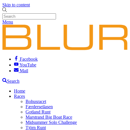
Skip to content
Menu
Facebook
YouTube
Mail
Search
Home
Races
Bohusracet
Færderseilasen
Gotland Runt
Marstrand Big Boat Race
Midsummer Solo Challenge
Tjörn Runt