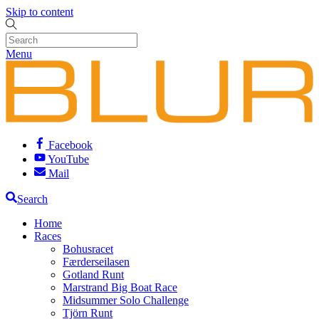
Skip to content
Menu
Facebook
YouTube
Mail
Search
Home
Races
Bohusracet
Færderseilasen
Gotland Runt
Marstrand Big Boat Race
Midsummer Solo Challenge
Tjörn Runt