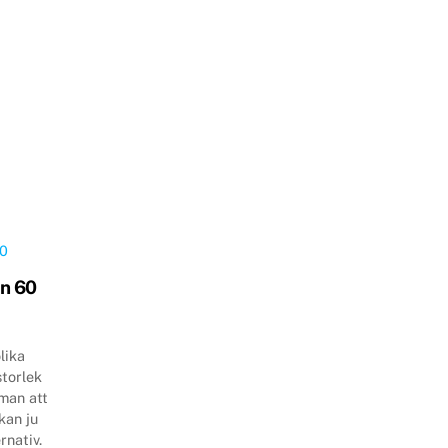
n 60
lika
storlek
man att
kan ju
rnativ.