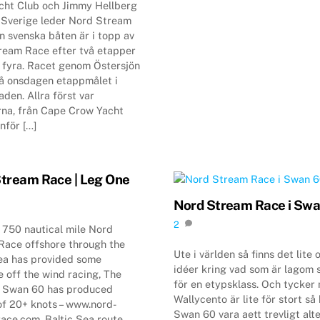
cht Club och Jimmy Hellberg
 Sverige leder Nord Stream
 svenska båten är i topp av
ream Race efter två etapper
t fyra. Racet genom Östersjön
å onsdagen etappmålet i
aden. Allra först var
rna, från Cape Crow Yacht
nför […]
tream Race | Leg One
Nord Stream Race i Swa
2
 750 nautical mile Nord
Race offshore through the
Ute i världen så finns det lite o
Sea has provided some
idéer kring vad som är lagom 
 off the wind racing, The
för en etypsklass. Och tycker 
s Swan 60 has produced
Wallycento är lite för stort så 
of 20+ knots – www.nord-
Swan 60 vara aett trevligt alte
ace.com. Baltic Sea route