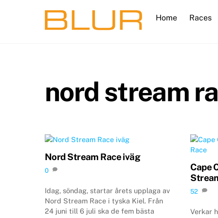
Skip
Home
Races
to
content
nord stream r
Nord Stream Race iväg
Cape C
0
Strea
Idag, söndag, startar årets upplaga av
52
Nord Stream Race i tyska Kiel. Från
24 juni till 6 juli ska de fem bästa
Verkar h