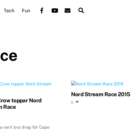
Back
Facebook
YouTube
Mail
Search
Tech
Fun
To
Top
ace
Nord Stream Race 2015
row toppar Nord
0
m Race
a varit bra drag för Cape