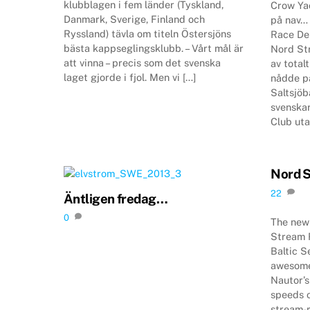
klubblagen i fem länder (Tyskland,
Crow Ya
Danmark, Sverige, Finland och
på nav…
Ryssland) tävla om titeln Östersjöns
Race Den
bästa kappseglingsklubb. – Vårt mål är
Nord St
att vinna – precis som det svenska
av total
laget gjorde i fjol. Men vi […]
nådde p
Saltsjöb
svenska
Club uta
Nord S
22
Äntligen fredag…
0
The new
Stream 
Baltic 
awesome
Nautor’
speeds 
stream-r