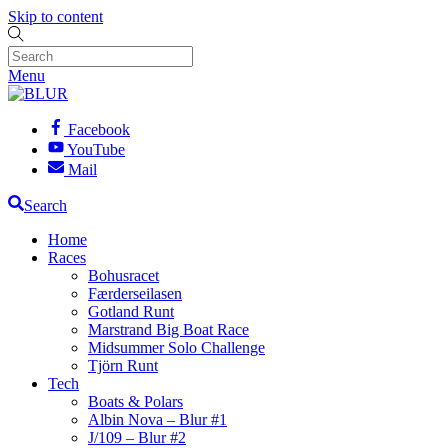
Skip to content
Menu
Facebook
YouTube
Mail
Search
Home
Races
Bohusracet
Færderseilasen
Gotland Runt
Marstrand Big Boat Race
Midsummer Solo Challenge
Tjörn Runt
Tech
Boats & Polars
Albin Nova – Blur #1
J/109 – Blur #2