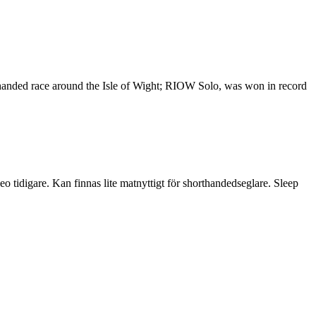
e handed race around the Isle of Wight; RIOW Solo, was won in record
 tidigare. Kan finnas lite matnyttigt för shorthandedseglare. Sleep