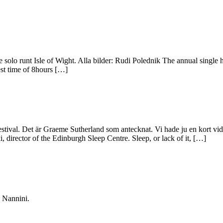
e solo runt Isle of Wight. Alla bilder: Rudi Polednik The annual singl
st time of 8hours […]
ival. Det är Graeme Sutherland som antecknat. Vi hade ju en kort video
 director of the Edinburgh Sleep Centre. Sleep, or lack of it, […]
o Nannini.