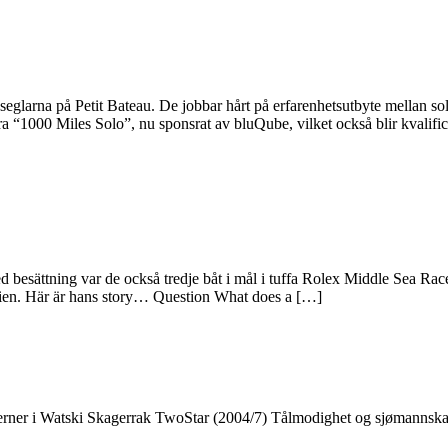
seglarna på Petit Bateau. De jobbar hårt på erfarenhetsutbyte mellan so
ra “1000 Miles Solo”, nu sponsrat av bluQube, vilket också blir kvalifi
besättning var de också tredje båt i mål i tuffa Rolex Middle Sea Race
isien. Här är hans story… Question What does a […]
stjerner i Watski Skagerrak TwoStar (2004/7) Tålmodighet og sjømannska