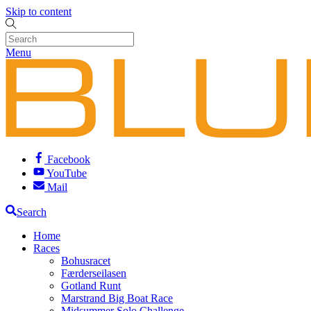
Skip to content
Menu
Facebook
YouTube
Mail
Search
Home
Races
Bohusracet
Færderseilasen
Gotland Runt
Marstrand Big Boat Race
Midsummer Solo Challenge