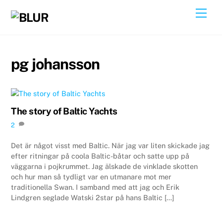
Skip
Back
Men
to
To
content
Top
pg johansson
The story of Baltic Yachts
2
Det är något visst med Baltic. När jag var liten skickade jag
efter ritningar på coola Baltic-båtar och satte upp på
väggarna i pojkrummet. Jag älskade de vinklade skotten
och hur man så tydligt var en utmanare mot mer
traditionella Swan. I samband med att jag och Erik
Lindgren seglade Watski 2star på hans Baltic […]