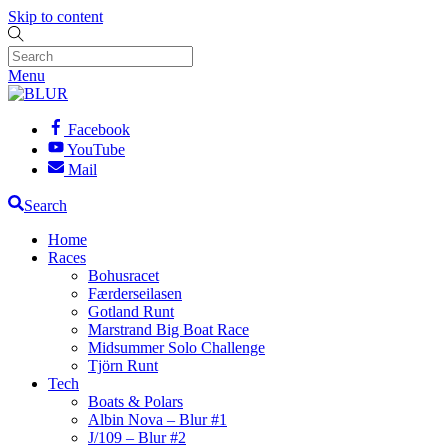
Skip to content
Menu
Facebook
YouTube
Mail
Search
Home
Races
Bohusracet
Færderseilasen
Gotland Runt
Marstrand Big Boat Race
Midsummer Solo Challenge
Tjörn Runt
Tech
Boats & Polars
Albin Nova – Blur #1
J/109 – Blur #2