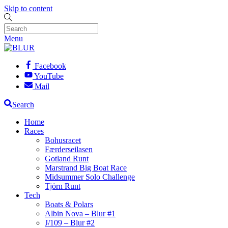
Skip to content
Menu
Facebook
YouTube
Mail
Search
Home
Races
Bohusracet
Færderseilasen
Gotland Runt
Marstrand Big Boat Race
Midsummer Solo Challenge
Tjörn Runt
Tech
Boats & Polars
Albin Nova – Blur #1
J/109 – Blur #2