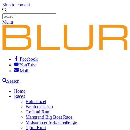
Skip to content
Menu
Facebook
YouTube
Mail
Search
Home
Races
Bohusracet
Færderseilasen
Gotland Runt
Marstrand Big Boat Race
Midsummer Solo Challenge
Tjörn Runt