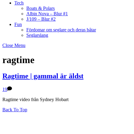
Tech
Boats & Polars
Albin Nova – Blur #1
J/109 – Blur #2
Fun
Fördomar om seglare och deras båtar
Seglarslang
Close Menu
ragtime
Ragtime | gammal är äldst
19
Ragtime video från Sydney Hobart
Back To Top