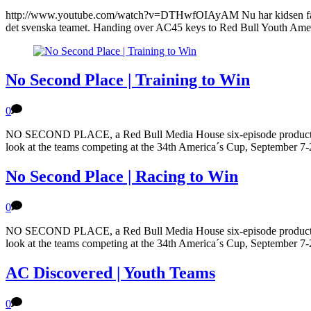
http://www.youtube.com/watch?v=DTHwfOIAyAM Nu har kidsen fått tillg
det svenska teamet. Handing over AC45 keys to Red Bull Youth Amer
No Second Place | Training to Win
0
NO SECOND PLACE, a Red Bull Media House six-episode production in 
look at the teams competing at the 34th America´s Cup, September 7-2
No Second Place | Racing to Win
0
NO SECOND PLACE, a Red Bull Media House six-episode production in 
look at the teams competing at the 34th America´s Cup, September 7-2
AC Discovered | Youth Teams
0