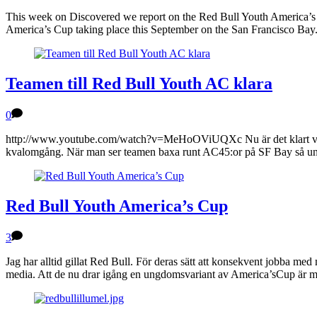
This week on Discovered we report on the Red Bull Youth America’s Cu
America’s Cup taking place this September on the San Francisco Bay
Teamen till Red Bull Youth AC klara
0
http://www.youtube.com/watch?v=MeHoOViUQXc Nu är det klart vilka t
kvalomgång. När man ser teamen baxa runt AC45:or på SF Bay så und
Red Bull Youth America’s Cup
3
Jag har alltid gillat Red Bull. För deras sätt att konsekvent jobba med
media. Att de nu drar igång en ungdomsvariant av America’sCup är mi