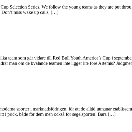
p Selection Series. We follow the young teams as they are put through 
. Don’t miss wake up calls, […]
eam som går vidare till Red Bull Youth America’s Cup i september. Sy
rar man om de kvalande teamen inte ligger lite före Artemis? Judgme
 moderna sporter i marknadsföringen, för att de alltid utmanar etablisse
tt i prick, både för dem men också för segelsporten! Bara […]