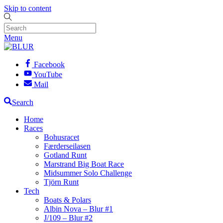
Skip to content
Menu
Facebook
YouTube
Mail
Search
Home
Races
Bohusracet
Færderseilasen
Gotland Runt
Marstrand Big Boat Race
Midsummer Solo Challenge
Tjörn Runt
Tech
Boats & Polars
Albin Nova – Blur #1
J/109 – Blur #2