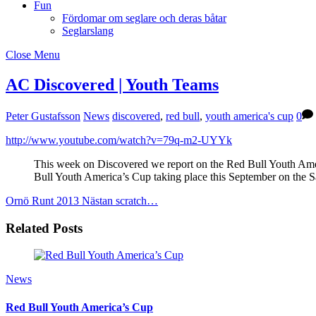
Fun
Fördomar om seglare och deras båtar
Seglarslang
Close Menu
AC Discovered | Youth Teams
Peter Gustafsson
News
discovered
,
red bull
,
youth america's cup
0
http://www.youtube.com/watch?v=79q-m2-UYYk
This week on Discovered we report on the Red Bull Youth Americ
Bull Youth America’s Cup taking place this September on the S
Ornö Runt 2013
Nästan scratch…
Related Posts
News
Red Bull Youth America’s Cup