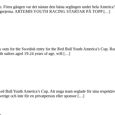
örra gången var det nästan den bästa seglingen under hela America’s Cup
dning på grejerna. ARTEMIS YOUTH RACING STARTAR PÅ TOPP […]
try outs for the Swedish entry for the Red Bull Youth America’s Cup. R
h sailors aged 19-24 years of age, will […]
d Bull Youth America’s Cup. Att unga team seglade för sina respektive l
verige och inte för en privatperson eller sponsor […]