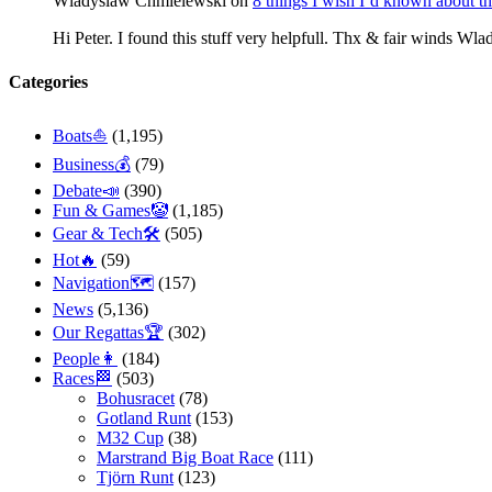
Wladyslaw Chmielewski
on
8 things I wish I’d known about
Hi Peter. I found this stuff very helpfull. Thx & fair winds Wl
Categories
Boats⛵️
(1,195)
Business💰
(79)
Debate📣
(390)
Fun & Games🤡
(1,185)
Gear & Tech🛠
(505)
Hot🔥
(59)
Navigation🗺
(157)
News
(5,136)
Our Regattas🏆
(302)
People👩
(184)
Races🏁
(503)
Bohusracet
(78)
Gotland Runt
(153)
M32 Cup
(38)
Marstrand Big Boat Race
(111)
Tjörn Runt
(123)