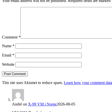
Your email address will not be published.
Required fields are marked
Comment
*
Name
*
Email
*
Website
This site uses Akismet to reduce spam.
Learn how your comment data 
André
on
X-99 VM i Norge
2026-08-05