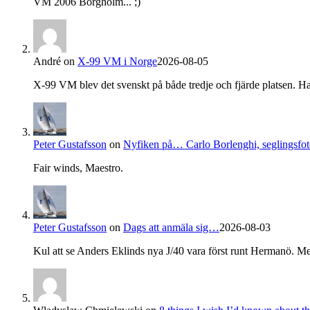
VM 2006 Borgholm... ;)
André
on
X-99 VM i Norge
2026-08-05
X-99 VM blev det svenskt på både tredje och fjärde platsen. Ha
Peter Gustafsson
on
Nyfiken på… Carlo Borlenghi, seglingsfot
Fair winds, Maestro.
Peter Gustafsson
on
Dags att anmäla sig…
2026-08-03
Kul att se Anders Eklinds nya J/40 vara först runt Hermanö. Me