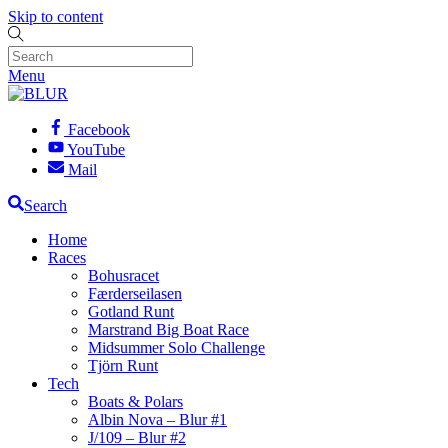
Skip to content
Menu
Facebook
YouTube
Mail
Search
Home
Races
Bohusracet
Færderseilasen
Gotland Runt
Marstrand Big Boat Race
Midsummer Solo Challenge
Tjörn Runt
Tech
Boats & Polars
Albin Nova – Blur #1
J/109 – Blur #2