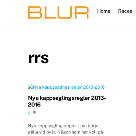
Skip
Home
Races
to
content
rrs
Nya kappseglingsregler 2013-
2016
9
Nya kappseglingsregler som börjar
gälla vid nyår. Någon som har koll på