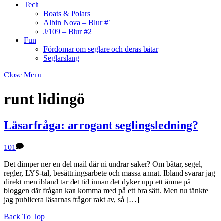
Tech
Boats & Polars
Albin Nova – Blur #1
J/109 – Blur #2
Fun
Fördomar om seglare och deras båtar
Seglarslang
Close Menu
runt lidingö
Läsarfråga: arrogant seglingsledning?
101
Det dimper ner en del mail där ni undrar saker? Om båtar, segel,
regler, LYS-tal, besättningsarbete och massa annat. Ibland svarar jag
direkt men ibland tar det tid innan det dyker upp ett ämne på
bloggen där frågan kan komma med på ett bra sätt. Men nu tänkte
jag publicera läsarnas frågor rakt av, så […]
Back To Top