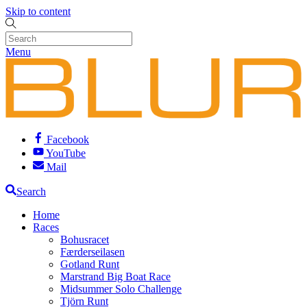
Skip to content
Menu
Facebook
YouTube
Mail
Search
Home
Races
Bohusracet
Færderseilasen
Gotland Runt
Marstrand Big Boat Race
Midsummer Solo Challenge
Tjörn Runt