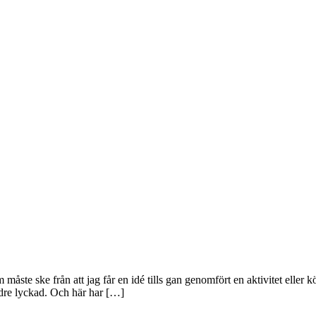
åste ske från att jag får en idé tills gan genomfört en aktivitet eller 
ndre lyckad. Och här har […]