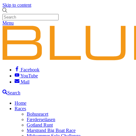
Skip to content
Menu
Facebook
YouTube
Mail
Search
Home
Races
Bohusracet
Færderseilasen
Gotland Runt
Marstrand Big Boat Race
Midsummer Solo Challenge