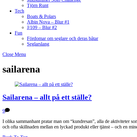
Tjörn Runt
Tech
Boats & Polars
Albin Nova – Blur #1
J/109 – Blur #2
Fun
Fördomar om seglare och deras båtar
Seglarslang
Close Menu
sailarena
Sailarena – allt på ett ställe?
9
I olika sammanhant pratar man om “kundresan”, alla de aktiviteter som m
och ofta skillnaden mellan en lyckad produkt eller tjänst – och en mi