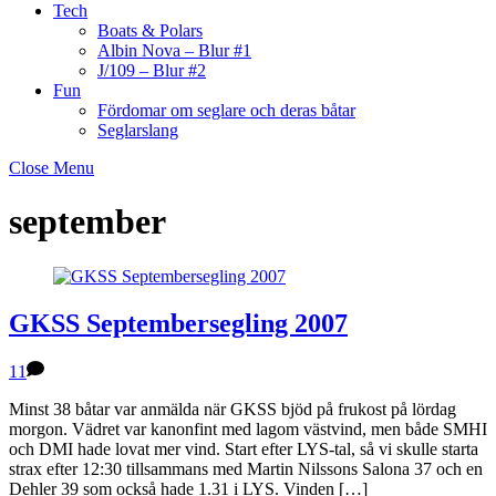
Tech
Boats & Polars
Albin Nova – Blur #1
J/109 – Blur #2
Fun
Fördomar om seglare och deras båtar
Seglarslang
Close Menu
september
GKSS Septembersegling 2007
11
Minst 38 båtar var anmälda när GKSS bjöd på frukost på lördag
morgon. Vädret var kanonfint med lagom västvind, men både SMHI
och DMI hade lovat mer vind. Start efter LYS-tal, så vi skulle starta
strax efter 12:30 tillsammans med Martin Nilssons Salona 37 och en
Dehler 39 som också hade 1.31 i LYS. Vinden […]