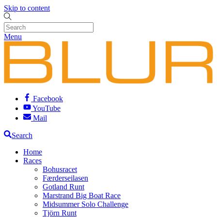
Skip to content
Menu
Facebook
YouTube
Mail
Search
Home
Races
Bohusracet
Færderseilasen
Gotland Runt
Marstrand Big Boat Race
Midsummer Solo Challenge
Tjörn Runt